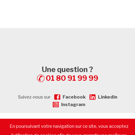
Une question ?
01 80 91 99 99
Suivez-nous sur
Facebook
Linkedin
Instagram
En poursuivant votre navigation sur ce site, vous acceptez
© 2026 - CommerceImmo.fr - Tous droits réservés -
Mentions
légales
-
Plan de Site
-
Recrutement
-
Calculatrice de prêt