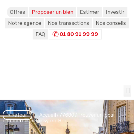
Offres
Proposer un bien
Estimer
Investir
Notre agence
Nos transactions
Nos conseils
FAQ
01 80 91 99 99
< Retour
Accueil
/
77680
/ Trouver un local
commercial à Roissy-en-Brie