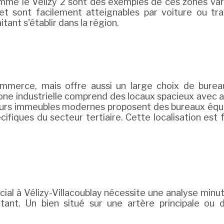
mme le Vélizy 2 sont des exemples de ces zones varié
é et sont facilement atteignables par voiture ou t
nt s'établir dans la région.
commerce, mais offre aussi un large choix de bur
zone industrielle comprend des locaux spacieux avec a
lusieurs immeubles modernes proposent des bureaux équ
ifiques du secteur tertiaire. Cette localisation e
cial à Vélizy-Villacoublay nécessite une analyse min
tant. Un bien situé sur une artère principale ou