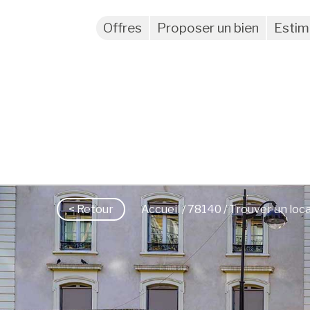
Offres
Proposer un bien
Estim
< Retour
Accueil
/
78140
/ Trouver un loca