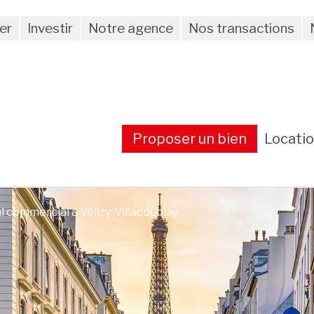
er
Investir
Notre agence
Nos transactions
Proposer un bien
Locati
l commercial à Vélizy-Villacoublay