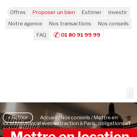
Offres
Proposer un bien
Estimer
Investir
Notre agence
Nos transactions
Nos conseils
FAQ
01 80 91 99 99
< Retour
Accueil
/
Nos conseils
/ Mettre en
location un local avec extraction à Paris : obligations et
précautions
Mettre en location