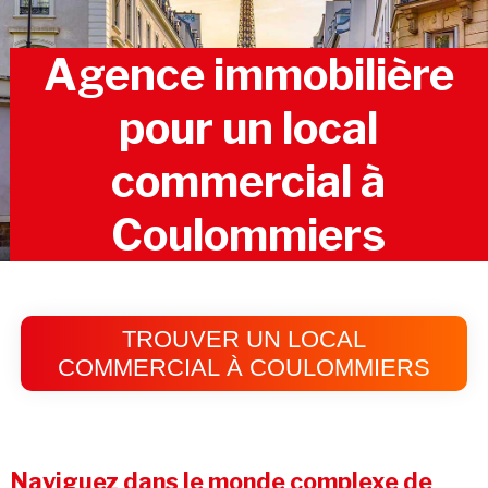
Agence immobilière
pour un local
commercial à
Coulommiers
TROUVER UN LOCAL
COMMERCIAL À COULOMMIERS
Naviguez dans le monde complexe de