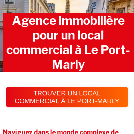
Agence immobilière
pour un local
commercial à Le Port-
Marly
TROUVER UN LOCAL
COMMERCIAL À LE PORT-MARLY
Naviguez dans le monde complexe de