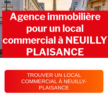
Agence immobilière
pour un local
commercial à NEUILLY
PLAISANCE
TROUVER UN LOCAL
COMMERCIAL À NEUILLY-
PLAISANCE