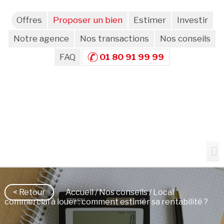
Offres
Proposer un bien
Estimer
Investir
Notre agence
Nos transactions
Nos conseils
FAQ
01 80 91 99 99
< Retour
Accueil
/
Nos conseils
/ Local
commercial à louer : comment estimer sa rentabilité ?