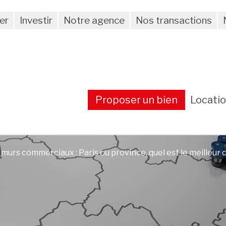
er
Investir
Notre agence
Nos transactions
Proposer un bien
Locati
 murs commerciaux : Paris ou province, quel est le meilleur 