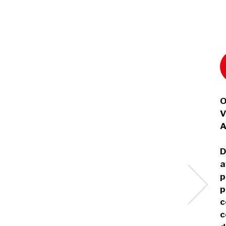
O
V
A
D
a
p
p
c
c