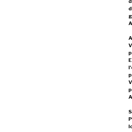
d
d
g
A
A
V
p
E
l
p
V
p
A
S
P
l