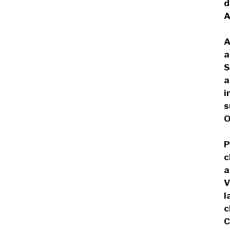
d
A
A
a
S
a
i
s
O
P
c
a
V
l
c
C