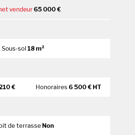
 net vendeur
65 000 €
Sous-sol
18 m²
210 €
Honoraires
6 500 € HT
oit de terrasse
Non