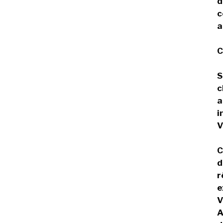
d
c
a
C
S
c
a
i
V
C
d
r
e
V
A