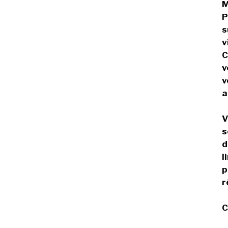
M
P
s
v
C
v
v
a
V
s
d
l
p
r
C