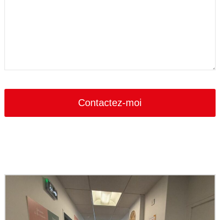
Contactez-moi
Email
Address
*