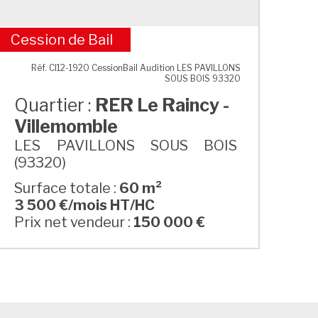
Cession de Bail
RER Le Raincy - Villemomble
Réf. CI12-1920 CessionBail Audition LES PAVILLONS
SOUS BOIS 93320
Quartier :
RER Le Raincy -
Villemomble
LES PAVILLONS SOUS BOIS
(93320)
Surface totale :
60 m²
3 500 €/mois HT/HC
Prix net vendeur :
150 000 €