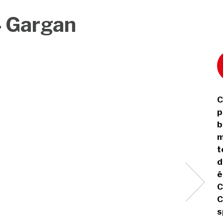
4 Gargan
C
p
b
m
t
d
é
C
C
s