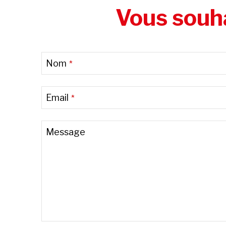
Vous souha
Business
Nom
*
Email
*
Email
*
Message