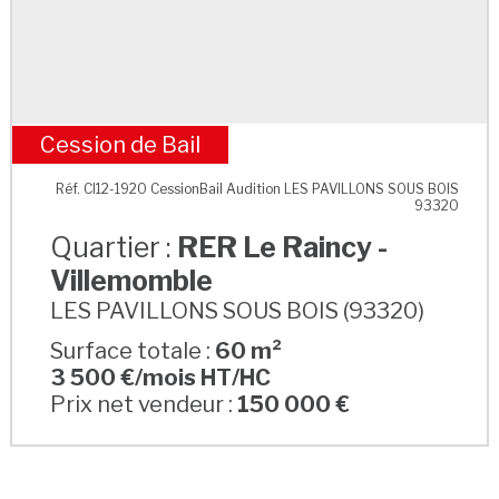
Cession de Bail
RER Le Raincy - Villemomble
Réf. CI12-1920 CessionBail Audition LES PAVILLONS SOUS BOIS
93320
Quartier :
RER Le Raincy -
Villemomble
LES PAVILLONS SOUS BOIS (93320)
Surface totale :
60 m²
3 500 €/mois HT/HC
Prix net vendeur :
150 000 €