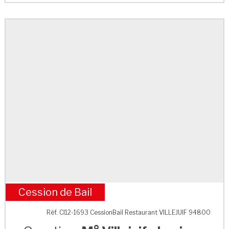
Cession de Bail
M° Villejuif - Louis Aragon
Réf. CI12-1693 CessionBail Restaurant VILLEJUIF 94800