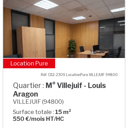
Location Pure
M° Villejuif - Louis Aragon
Réf. CI12-2309 LocationPure VILLEJUIF 94800
Quartier :
M° Villejuif - Louis
Aragon
VILLEJUIF (94800)
Surface totale :
15 m²
550 €/mois HT/HC