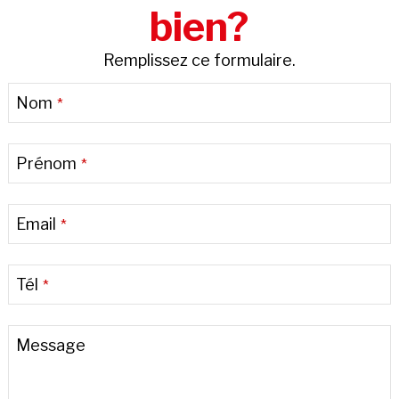
bien?
Remplissez ce formulaire.
Nom
*
Prénom
*
Email
*
Tél
*
Website
Message
URL
*