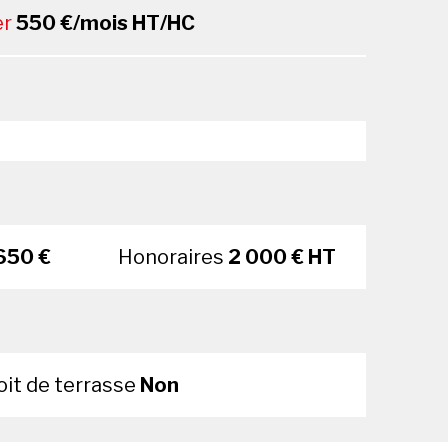
er
550 €/mois HT/HC
650 €
Honoraires
2 000 € HT
oit de terrasse
Non