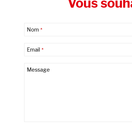
Vous souha
Website
Nom
*
URL
*
Email
*
Message