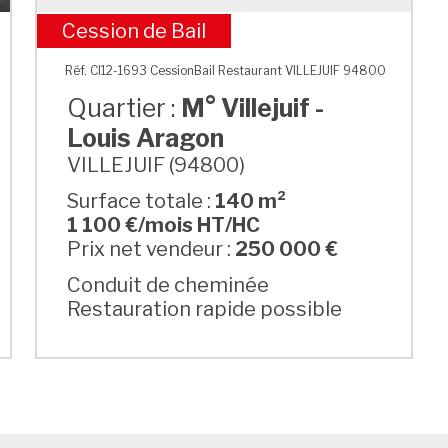
Cession de Bail
M° Villejuif - Louis Aragon
Réf. CI12-1693 CessionBail Restaurant VILLEJUIF 94800
Quartier :
M° Villejuif -
Louis Aragon
VILLEJUIF (94800)
Surface totale :
140 m²
1 100 €/mois HT/HC
Prix net vendeur :
250 000 €
Conduit de cheminée
Restauration rapide possible