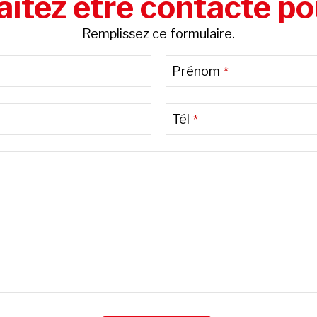
itez être contacté po
Remplissez ce formulaire.
Prénom
*
Tél
*