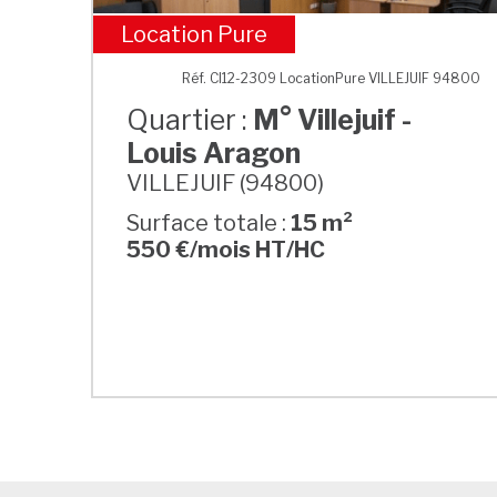
Location Pure
M° Villejuif - Louis Aragon
Réf. CI12-2309 LocationPure VILLEJUIF 94800
Quartier :
M° Villejuif -
Louis Aragon
VILLEJUIF (94800)
Surface totale :
15 m²
550 €/mois HT/HC