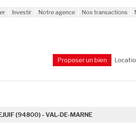
er
Investir
Notre agence
Nos transactions
Proposer un bien
Locati
EJUIF (94800) - VAL-DE-MARNE