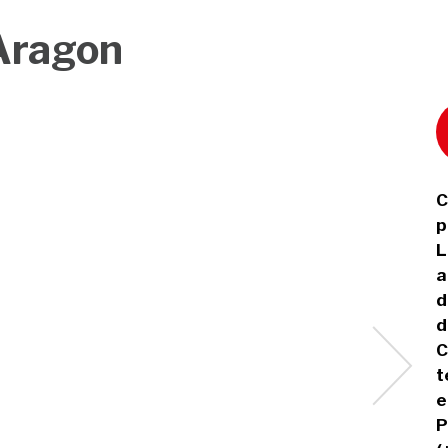
 Aragon
C
p
L
a
d
d
C
t
e
P