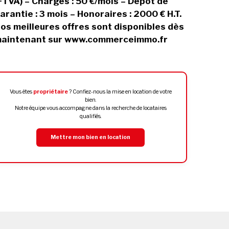
+TVA) – Charges : 50 €/mois – Dépôt de
arantie : 3 mois – Honoraires : 2000 € H.T.
os meilleures offres sont disponibles dès
aintenant sur www.commerceimmo.fr
Vous êtes
propriétaire
? Confiez-nous la mise en location de votre
bien.
Notre équipe vous accompagne dans la recherche de locataires
qualifiés.
Mettre mon bien en location