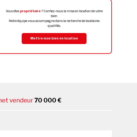
Vous êtes
propriétaire
? Confiez-nous la mise en location de votre
bien.
Notre équipe vous accompagne dans la recherche de locataires
qualifiés.
Mettre mon bien en location
 net vendeur
70 000 €