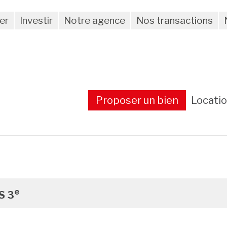
er
Investir
Notre agence
Nos transactions
Proposer un bien
Locati
e
S 3