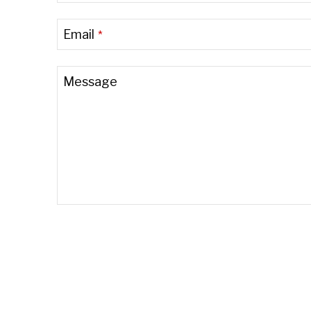
Email
*
Phone
Message
Number
*