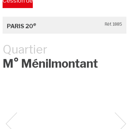
Cession de
Bail
e
Réf. 1885
PARIS 20
Quartier
M° Ménilmontant