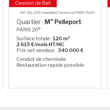
Cession de Bail
M° Pelleport
Réf. CI12-2301 CessionBail Commercial PARIS 75020
Quartier :
M° Pelleport
e
PARIS 20
Surface totale :
120 m²
2 615 €/mois HT/HC
Prix net vendeur :
340 000 €
Conduit de cheminée
Restauration rapide possible