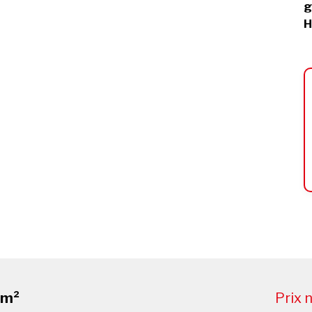
g
H
 m²
Prix 