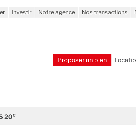
er
Investir
Notre agence
Nos transactions
Proposer un bien
Locati
e
S 20