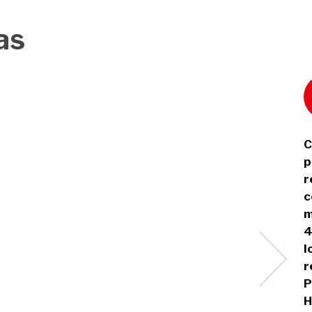
as
C
p
r
c
m
4
l
r
P
H