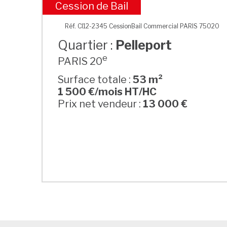
Cession de Bail
Pelleport
Réf. CI12-2345 CessionBail Commercial PARIS 75020
Quartier :
Pelleport
e
PARIS 20
Surface totale :
53 m²
1 500 €/mois HT/HC
Prix net vendeur :
13 000 €