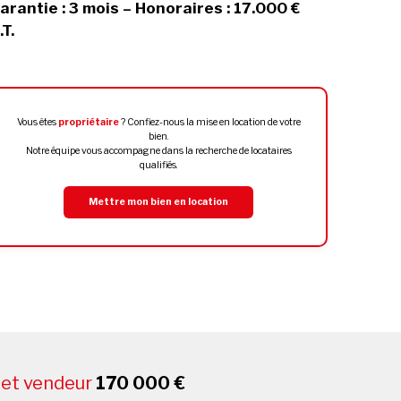
arantie : 3 mois – Honoraires : 17.000 €
.T.
Vous êtes
propriétaire
? Confiez-nous la mise en location de votre
bien.
Notre équipe vous accompagne dans la recherche de locataires
qualifiés.
Mettre mon bien en location
net vendeur
170 000 €