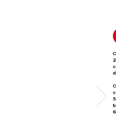
C
2
c
d
C
c
5
b
6