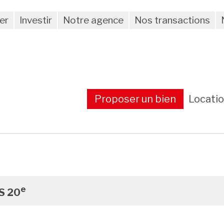
er
Investir
Notre agence
Nos transactions
Proposer un bien
Locati
e
S 20