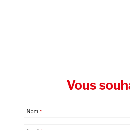
Vous souha
Website
Nom
*
URL
*