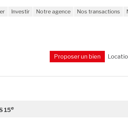
er
Investir
Notre agence
Nos transactions
Proposer un bien
Locati
e
S 15