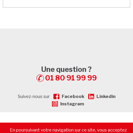
Une question ?
01 80 91 99 99
Suivez-nous sur
Facebook
Linkedin
Instagram
© 2026 - CommerceImmo.fr - Tous droits réservés -
Mentions
En poursuivant votre navigation sur ce site, vous acceptez
légales
-
Plan de Site
-
Recrutement
-
Calculatrice de prêt