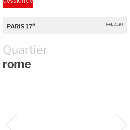
Cession de
Bail
e
Réf. 2130
PARIS 17
Quartier
rome