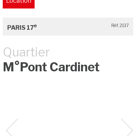
Location
Pure
e
Réf. 2137
PARIS 17
Quartier
M°Pont Cardinet