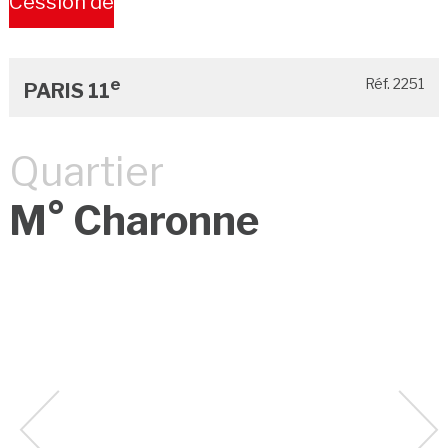
Cession de
Bail
e
Réf. 2251
PARIS 11
Quartier
M° Charonne