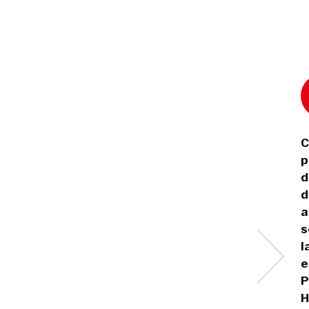
C
p
d
d
a
s
l
e
P
H