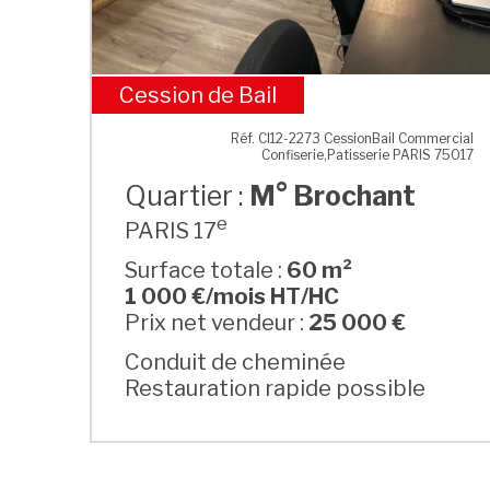
Cession de Bail
M° Brochant
Réf. CI12-2273 CessionBail Commercial
Confiserie,Patisserie PARIS 75017
Quartier :
M° Brochant
e
PARIS 17
Surface totale :
60 m²
1 000 €/mois HT/HC
Prix net vendeur :
25 000 €
Conduit de cheminée
Restauration rapide possible