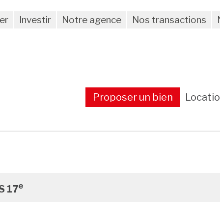
er
Investir
Notre agence
Nos transactions
Proposer un bien
Locati
e
S 17