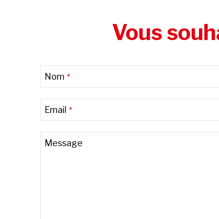
Vous souha
Nom
*
Email
*
Phone
Message
Number
*