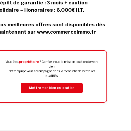
épôt de garantie : 3 mois + caution
olidaire – Honoraires : 6.000€ H.T.
os meilleures offres sont disponibles dès
aintenant sur www.commerceimmo.fr
Vous êtes
propriétaire
? Confiez-nous la mise en location de votre
bien.
Notre équipe vous accompagne dans la recherche de locataires
qualifiés.
Mettre mon bien en location