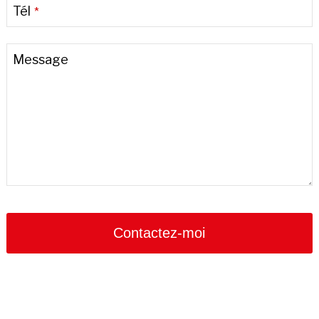
Tél
*
Phone
Message
Number
*
Contactez-moi