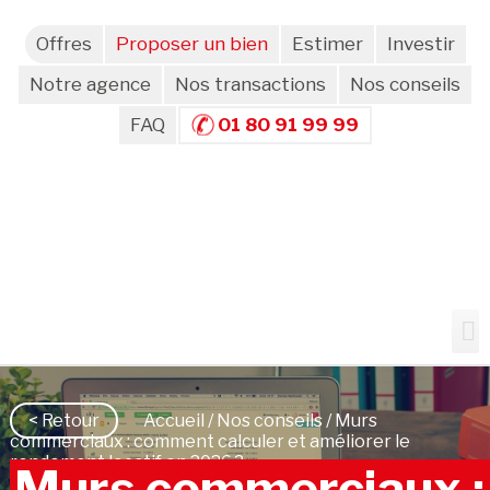
Offres
Proposer un bien
Estimer
Investir
Notre agence
Nos transactions
Nos conseils
FAQ
01 80 91 99 99
< Retour
Accueil
/
Nos conseils
/ Murs
commerciaux : comment calculer et améliorer le
rendement locatif en 2026 ?
Murs commerciaux :