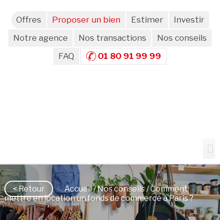
Offres
Proposer un bien
Estimer
Investir
Notre agence
Nos transactions
Nos conseils
FAQ
01 80 91 99 99
< Retour
Accueil
/
Nos conseils
/ Comment
mettre en location un fonds de commerce à Paris ?