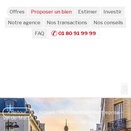
Offres
Proposer un bien
Estimer
Investir
Notre agence
Nos transactions
Nos conseils
FAQ
01 80 91 99 99
< Retour
Accueil
/
94
/ Immobilier d’entreprise
Val-de-Marne