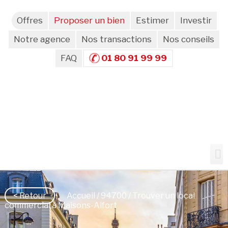
Offres
Proposer un bien
Estimer
Investir
Notre agence
Nos transactions
Nos conseils
FAQ
01 80 91 99 99
< Retour
Accueil
/
94700
/ Trouver un local
commercial à Maisons-Alfort