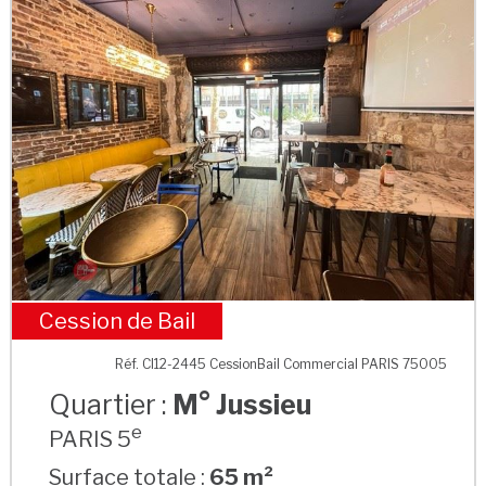
Cession de Bail
M° Jussieu
Réf. CI12-2445 CessionBail Commercial PARIS 75005
Quartier :
M° Jussieu
e
PARIS 5
Surface totale :
65 m²