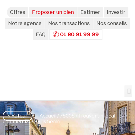
Offres
Proposer un bien
Estimer
Investir
Notre agence
Nos transactions
Nos conseils
FAQ
01 80 91 99 99
< Retour
Accueil
/
75005
/ Trouver un local
commercial à Paris 5ème