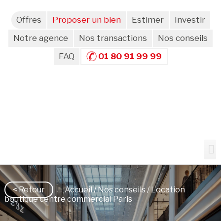
Offres
Proposer un bien
Estimer
Investir
Notre agence
Nos transactions
Nos conseils
FAQ
01 80 91 99 99
< Retour
Accueil
/
Nos conseils
/ Location
boutique centre commercial Paris