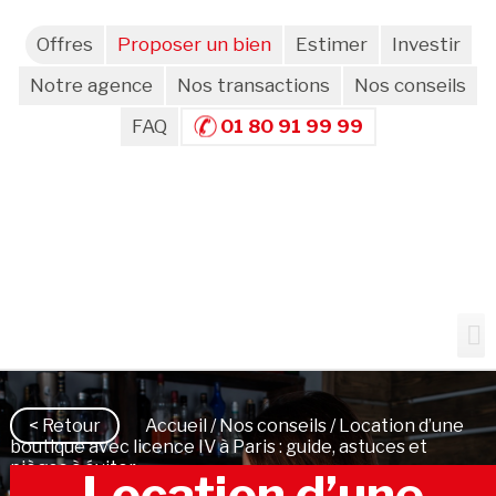
Offres
Proposer un bien
Estimer
Investir
Notre agence
Nos transactions
Nos conseils
FAQ
01 80 91 99 99
< Retour
Accueil
/
Nos conseils
/ Location d’une
boutique avec licence IV à Paris : guide, astuces et
pièges à éviter
Location d’une