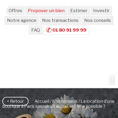
Offres
Proposer un bien
Estimer
Investir
Notre agence
Nos transactions
Nos conseils
FAQ
01 80 91 99 99
< Retour
Accueil
/
Nos conseils
/ La location d’une
boutique à Paris sans droit au bail est-elle possible ?