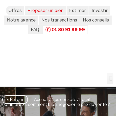
Offres
Proposer un bien
Estimer
Investir
Notre agence
Nos transactions
Nos conseils
FAQ
01 80 91 99 99
< Retour
Accueil
/
Nos conseils
/ Local
commercial : comment bien négocier le prix de vente ?