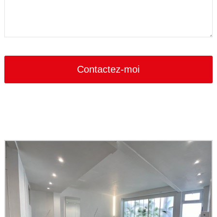
Contactez-moi
Business
Email
*