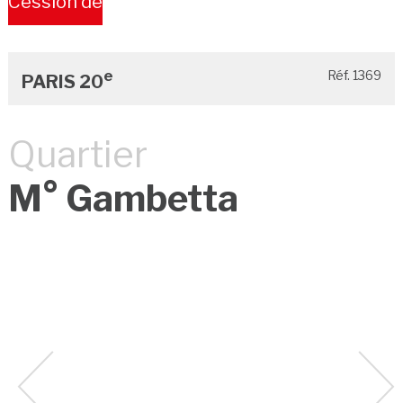
Cession de
Bail
e
Réf. 1369
PARIS 20
Quartier
M° Gambetta