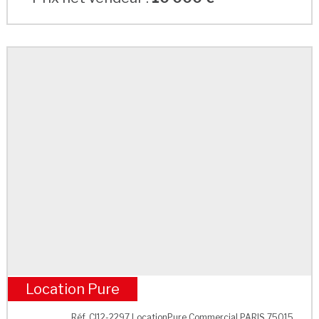
Location Pure
M° Cambronne
Réf. CI12-2297 LocationPure Commercial PARIS 75015