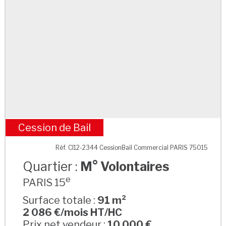
Cession de Bail
M° Volontaires
Réf. CI12-2344 CessionBail Commercial PARIS 75015
Quartier :
M° Volontaires
e
PARIS 15
Surface totale :
91 m²
2 086 €/mois HT/HC
Prix net vendeur :
10 000 €