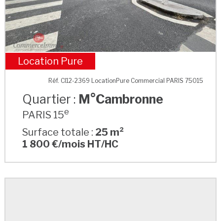
Location Pure
M°Cambronne
Réf. CI12-2369 LocationPure Commercial PARIS 75015
Quartier :
M°Cambronne
e
PARIS 15
Surface totale :
25 m²
1 800 €/mois HT/HC