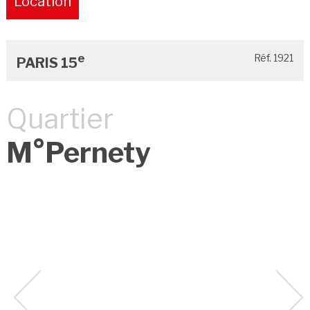
Location
Pure
e
Réf. 1921
PARIS 15
Quartier
M°Pernety