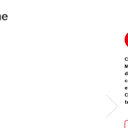
ne
C
M
d
c
e
C
t