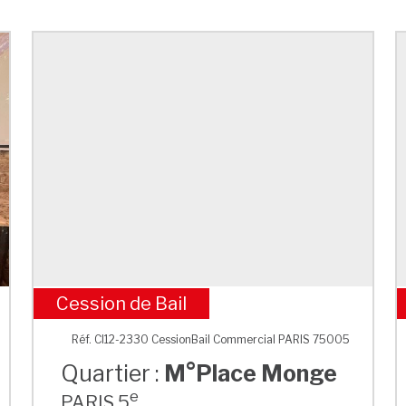
Cession de Bail
M°Place Monge
Réf. CI12-2330 CessionBail Commercial PARIS 75005
Quartier :
M°Place Monge
e
PARIS 5