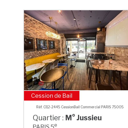
Cession de Bail
M° Jussieu
Réf. CI12-2445 CessionBail Commercial PARIS 75005
Quartier :
M° Jussieu
e
PARIS 5