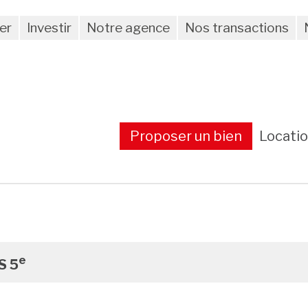
er
Investir
Notre agence
Nos transactions
Proposer un bien
Locati
e
S 5