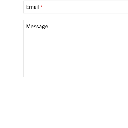
Email
*
Message
Email
Address
*