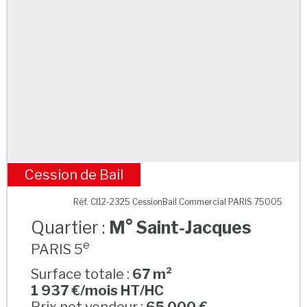
Cession de Bail
M° Saint-Jacques
Réf. CI12-2325 CessionBail Commercial PARIS 75005
Quartier :
M° Saint-Jacques
e
PARIS 5
Surface totale :
67 m²
1 937 €/mois HT/HC
Prix net vendeur :
65 000 €