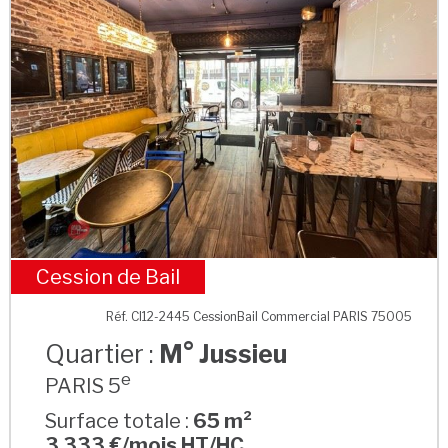
Cession de Bail
M° Jussieu
Réf. CI12-2445 CessionBail Commercial PARIS 75005
Quartier :
M° Jussieu
e
PARIS 5
Surface totale :
65 m²
3 333 €/mois HT/HC