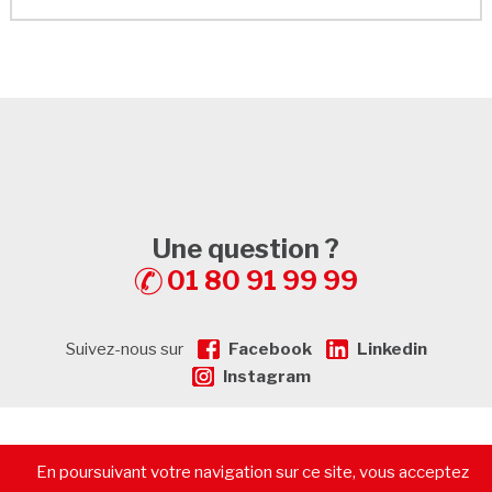
Une question ?
01 80 91 99 99
Suivez-nous sur
Facebook
Linkedin
Instagram
© 2026 - CommerceImmo.fr - Tous droits réservés -
Mentions
En poursuivant votre navigation sur ce site, vous acceptez
légales
-
Plan de Site
-
Recrutement
-
Calculatrice de prêt