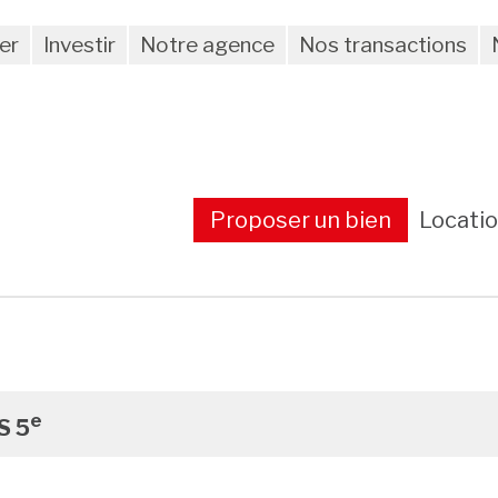
er
Investir
Notre agence
Nos transactions
Proposer un bien
Locati
e
S 5