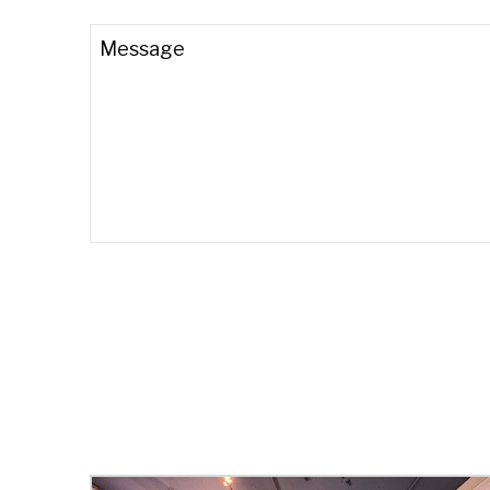
Message
Your
Website
*