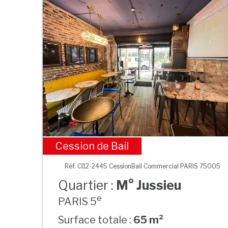
Cession de Bail
M° Jussieu
Réf. CI12-2445 CessionBail Commercial PARIS 75005
Quartier :
M° Jussieu
e
PARIS 5
Surface totale :
65 m²