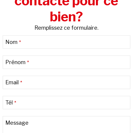
contacté pour ce
bien?
Remplissez ce formulaire.
Nom
*
Prénom
*
Email
*
Tél
*
Contact
Message
Email
*