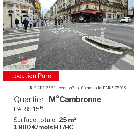
Location Pure
M°Cambronne
Réf. CI12-2369 LocationPure Commercial PARIS 75015
Quartier :
M°Cambronne
e
PARIS 15
Surface totale :
25 m²
1 800 €/mois HT/HC