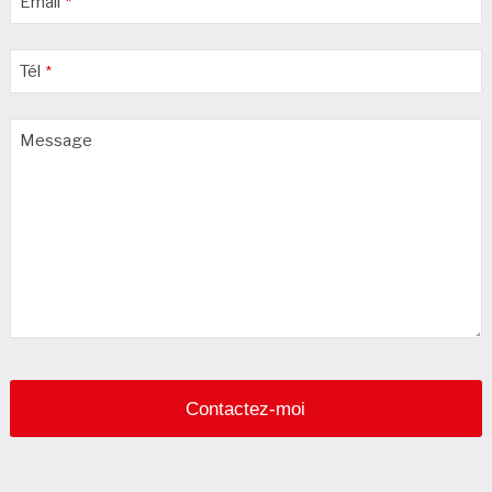
Email
*
Tél
*
Your
Message
Website
*
Contactez-moi