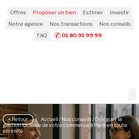
Offres
Proposer un bien
Estimer
Investir
Notre agence
Nos transactions
Nos conseils
FAQ
01 80 91 99 99
< Retour
Accueil
/
Nos conseils
/ Déléguer la
gestion locative de votre commerce à Paris en toute
sérénité