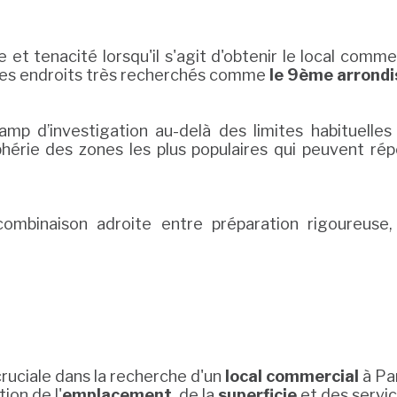
 et tenacité lorsqu'il s'agit d'obtenir le local commer
 les endroits très recherchés comme
le 9ème arrondi
amp d’investigation au-delà des limites habituelles
iphérie des zones les plus populaires qui peuvent 
combinaison adroite entre préparation rigoureuse
ruciale dans la recherche d'un
local commercial
à Par
ion de l'
emplacement
, de la
superficie
et des servic