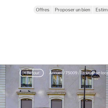
Offres
Proposer un bien
Estim
< Retour
Accueil
/
75009
/ Trouver un loc