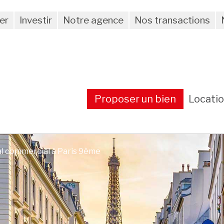
er
Investir
Notre agence
Nos transactions
Proposer un bien
Locati
al commercial à Paris 9ème