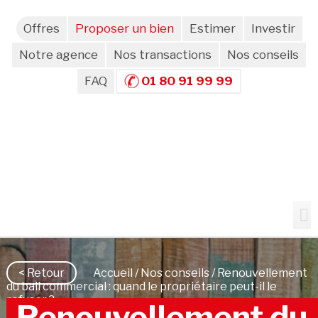
Offres
Proposer un bien
Estimer
Investir
Notre agence
Nos transactions
Nos conseils
FAQ
01 80 91 99 99
< Retour
Accueil
/
Nos conseils
/ Renouvellement
du bail commercial : quand le propriétaire peut-il le
refuser ?
Renouvellement du