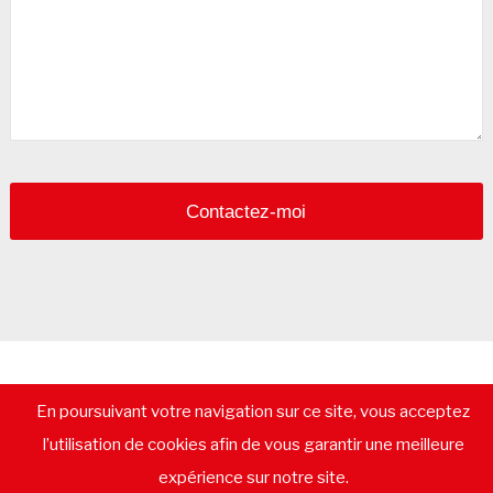
Contactez-moi
Email
*
© 2026 - CommerceImmo.fr - Tous droits réservés -
Mentions
En poursuivant votre navigation sur ce site, vous acceptez
légales
-
Plan de Site
-
Recrutement
-
Calculatrice de prêt
immobilier
-
Vendre un immeuble
-
Location pure
-
Gestion
l’utilisation de cookies afin de vous garantir une meilleure
locative
-
Lexique immobilier commercial
-
Les départements
-
Contactez-nous
expérience sur notre site.