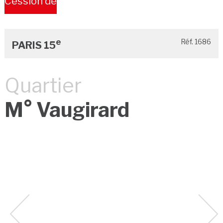
Cession de
Bail
e
Réf. 1686
PARIS 15
Quartier
M° Vaugirard