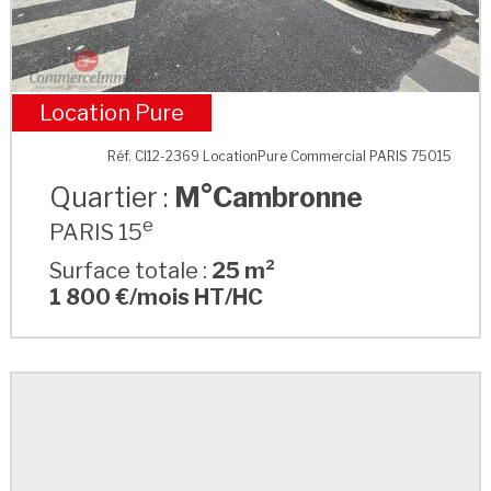
Location Pure
M°Cambronne
Réf. CI12-2369 LocationPure Commercial PARIS 75015
Quartier :
M°Cambronne
e
PARIS 15
Surface totale :
25 m²
1 800 €/mois HT/HC