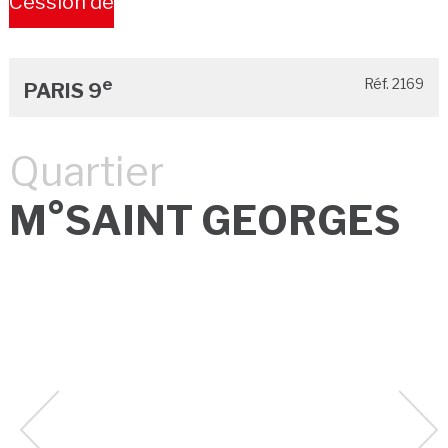
Cession de
Bail
e
Réf. 2169
PARIS 9
Quartier
M°SAINT GEORGES