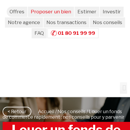
Offres
Proposer un bien
Estimer
Investir
Notre agence
Nos transactions
Nos conseils
FAQ
01 80 91 99 99
< Retour
Accueil
/
Nos conseils
/ Louer un fonds
de commerce rapidement : nos conseils pour y parvenir
Louer un fonds de